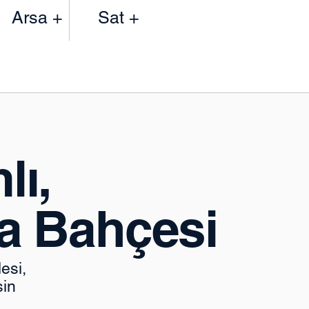
Arsa +
Sat +
lı,
a Bahçesi
esi,
sin