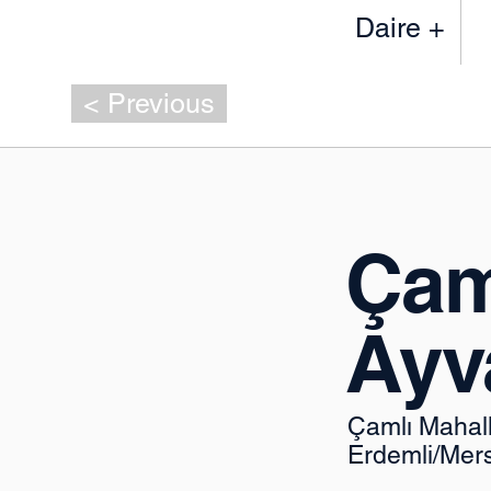
Daire +
< Previous
Çam
Ayv
Çamlı Mahall
Erdemli/Mer